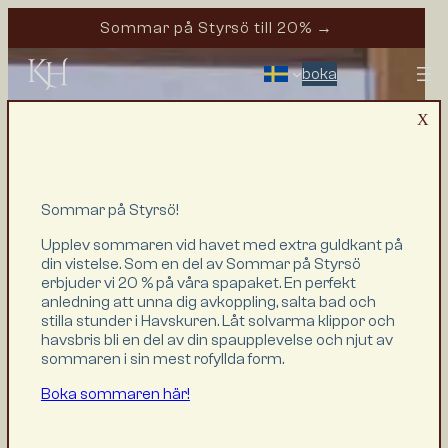
Sommar på Styrsö till 20% →
boka
HEM
X
RUM & SVITER
PAKET & ERBJUDANDEN
MÖTEN, KONFERENS & FEST
Sommar på Styrsö!
MAT & DRYCK
EVENT & AKTIVITETER
Upplev sommaren vid havet med extra guldkant på
din vistelse. Som en del av Sommar på Styrsö
HAVSKUREN SPA
erbjuder vi 20 % på våra spapaket. En perfekt
OM OSS
anledning att unna dig avkoppling, salta bad och
HITTA TILL OSS
stilla stunder i Havskuren. Låt solvarma klippor och
ÄG EN SVIT
havsbris bli en del av din spaupplevelse och njut av
sommaren i sin mest rofyllda form.
PRESENTKORT
KONTAKTA OSS
Boka sommaren här!
BOKA